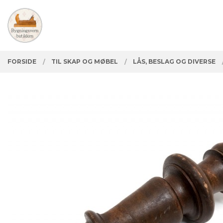
Gå
Lukk
PRODUKTER
til
innholdet
FORSIDE
TIL SKAP OG MØBEL
LÅS, BESLAG OG DIVERSE