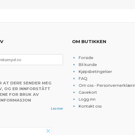
EV
OM BUTIKKEN
Forside
Bli kunde
Kjøpsbetingelser
FAQ
R AT DERE SENDER MEG
Om oss - Personvernerklæri
, OG ER INNFORSTÅTT
Gavekort
ENE FOR BRUK AV
Logg inn
 INFORMASJON
Kontakt oss
Les mer
×