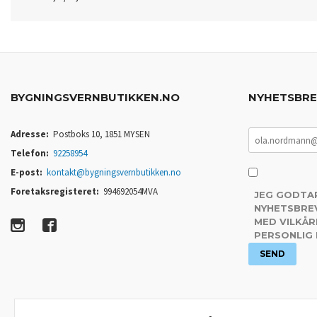
BYGNINGSVERNBUTIKKEN.NO
NYHETSBR
Adresse:
Postboks 10, 1851 MYSEN
Telefon:
92258954
E-post:
kontakt@bygningsvernbutikken.no
Foretaksregisteret:
994692054MVA
JEG GODTA
NYHETSBREV
MED VILKÅR
PERSONLIG