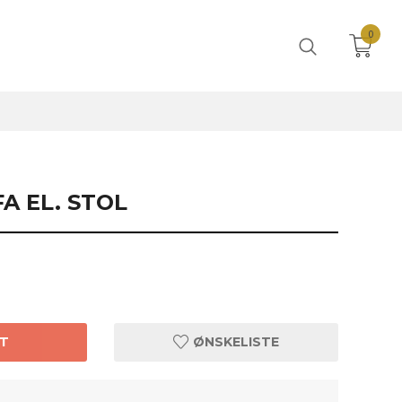
0
FA EL. STOL
T
ØNSKELISTE