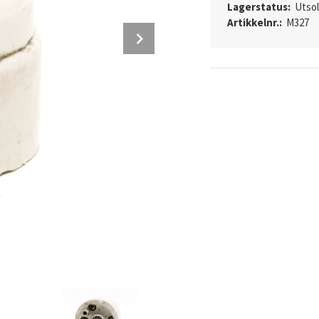
Lagerstatus:
Utso
Artikkelnr.:
M327
Next