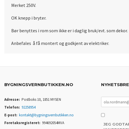
Merket 250V.
OK knepp i bryter.
Bør benyttes i rom som ikke er i daglig bruk/evt. som dekor.
Anbefales å få montert og godkjent av elektriker.
BYGNINGSVERNBUTIKKEN.NO
NYHETSBR
Adresse:
Postboks 10, 1851 MYSEN
Telefon:
92258954
E-post:
kontakt@bygningsvernbutikken.no
Foretaksregisteret:
994692054MVA
JEG GODTA